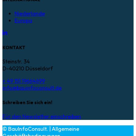
Niederlande
Europa
KONTAKT
Steinstr. 34
D-40210 Düsseldorf
+ 49 151 19664699
info@bauinfoconsult.de
Schreiben Sie sich ein!
Für den Newsletter einschreiben
© BauInfoConsult. | Allgemeine
Geschäftsbedingungen