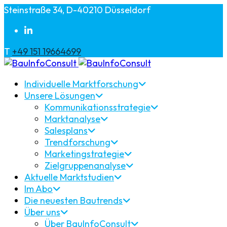
Steinstraße 34, D-40210 Düsseldorf
T
+49 151 19664699
Individuelle Marktforschung
Unsere Lösungen
Kommunikationsstrategie
Marktanalyse
Salesplans
Trendforschung
Marketingstrategie
Zielgruppenanalyse
Aktuelle Marktstudien
Im Abo
Die neuesten Bautrends
Über uns
Über BauInfoConsult