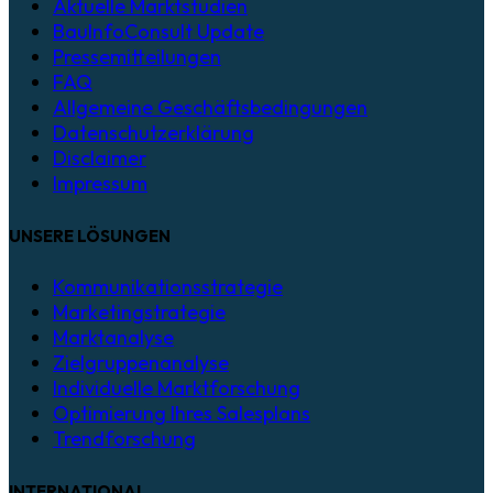
Aktuelle Marktstudien
BauInfoConsult Update
Pressemitteilungen
FAQ
Allgemeine Geschäftsbedingungen
Datenschutzerklärung
Disclaimer
Impressum
UNSERE LÖSUNGEN
Kommunikationsstrategie
Marketingstrategie
Marktanalyse
Zielgruppenanalyse
Individuelle Marktforschung
Optimierung Ihres Salesplans
Trendforschung
INTERNATIONAL